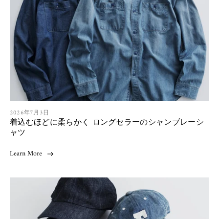
s
h
e
d
a
t
:
A
2026年7月3日
着込むほどに柔らかく ロングセラーのシャンブレーシ
r
t
ャツ
i
c
Learn More
l
e
p
u
b
l
i