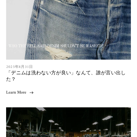
s
h
e
d
a
t
:
A
2025年8月31日
「デニムは洗わない方が良い」なんて、誰が言い出し
r
t
た？
i
c
Learn More
l
e
p
u
b
l
i
s