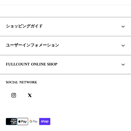
h
e
d
a
t
ショッピングガイド
:
お支払い方法・配送について
ユーザーインフォメーション
商品の在庫/返品・交換について
Core Items 入荷時期について
利用規約
FULLCOUNT ONLINE SHOP
お問い合わせ
個人情報保護方針
コンセプト
よくあるご質問
SOCIAL NETWORK
特定商取引に基づく表記
会社概要
ログイン
ブログ
ログイン方法/ポイントについて
会員サービスについて