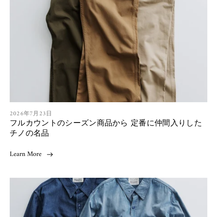
A
2026年7月23日
フルカウントのシーズン商品から 定番に仲間入りした
r
t
チノの名品
i
c
Learn More
l
e
p
u
b
l
i