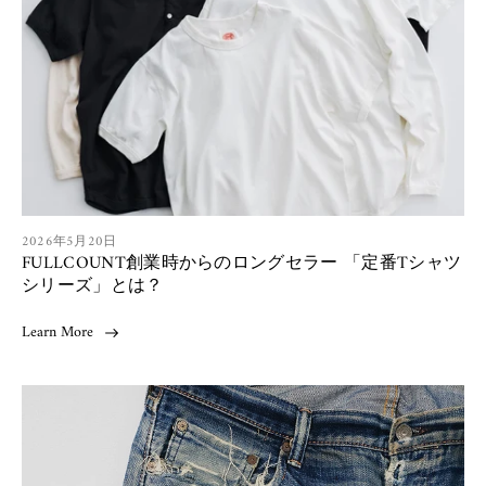
s
h
e
d
a
t
:
A
2026年5月20日
FULLCOUNT創業時からのロングセラー 「定番Tシャツ
r
t
シリーズ」とは？
i
c
Learn More
l
e
p
u
b
l
i