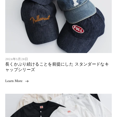
s
h
e
d
a
t
:
A
2026年5月28日
長くかぶり続けることを前提にした スタンダードなキ
r
t
ャップシリーズ
i
c
Learn More
l
e
p
u
b
l
i