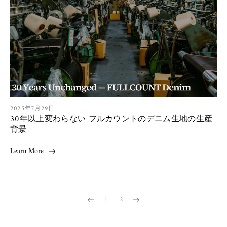
h
e
d
a
t
:
A
2025年7月29日
30年以上変わらない フルカウントのデニム生地の生産
r
t
背景
i
c
Learn More
l
e
p
u
b
1
2
l
i
s