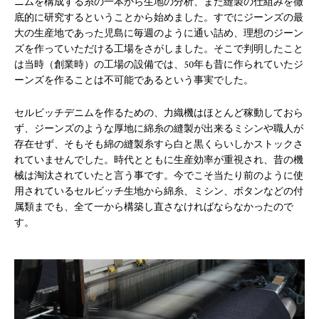
ニムを構成する糸の一本から生地の分析、また縫製の仕組みを徹
底的に研究するということから始めました。すでにジーンズの最
大の生産地であった児島に毎週のように通い詰め、理想のジーン
ズを作っていただける工場をさがしました。そこで判明したこと
は当時（創業時）の工場の設備では、50年も昔に作られていたジ
ーンズを作ることは不可能であるという事実でした。
セルビッチデニムを作るための、力織機はほとんど稼動しておら
ず、ジーンズのような厚地に綿糸の縫製が出来るミシンや職人が
存在せず、そもそも綿の縫製糸すら白と黒くらいしかストックさ
れていませんでした。時代とともに生産効率が重視され、昔の機
械は淘汰されていたと言う事です。今でこそ当たり前のように使
用されているセルビッチ生地から綿糸、ミシン、ボタンなどの付
属類までも、全て一から構築し直さなければならなかったので
す。