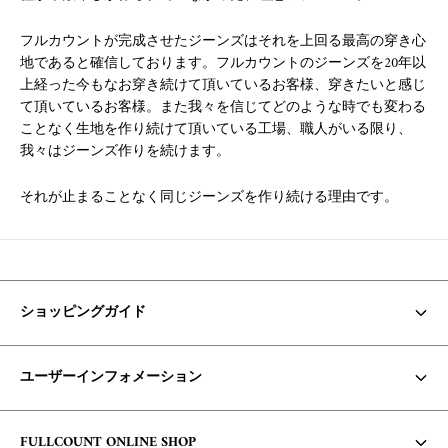
フルカウントが完成させたジーンズはそれを上回る最高の穿き心
地であると確信しております。フルカウントのジーンズを20年以
上経った今もなお穿き続けて頂いているお客様、穿きたいと感じ
て頂いているお客様。また我々を信じてどのような時でも変わる
ことなく生地を作り続けて頂いている工場、職人がいる限り、
我々はジーンズ作りを続けます。
それが止まることなく同じジーンズを作り続ける理由です。
ショッピングガイド
お支払い方法・配送について
ユーザーインフォメーション
商品の在庫/返品・交換について
Core Items 入荷時期について
利用規約
FULLCOUNT ONLINE SHOP