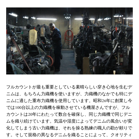
フルカウントが最も重要としている素晴らしい穿き心地を生むデ
ニムは、もちろん力織機を使いますが、力織機のなかでも特にデ
ニムに適した重布力織機を使用しています。昭和26年に創業し今
では100台以上の力織機を稼動させている機屋さんですが、フル
カウントは20年にわたって数台を確保し、同じ力織機で同じデニ
ムを織り続けています。気温や湿度によってデニムの風合いが変
化してしまう古い力織機は、それを操る熟練の職人の勘が頼りで
す。そして規格の異なるデニムを織ることによって、クオリティ