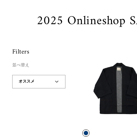
2025 Onlineshop 
Filters
並べ替え
並
べ
替
え