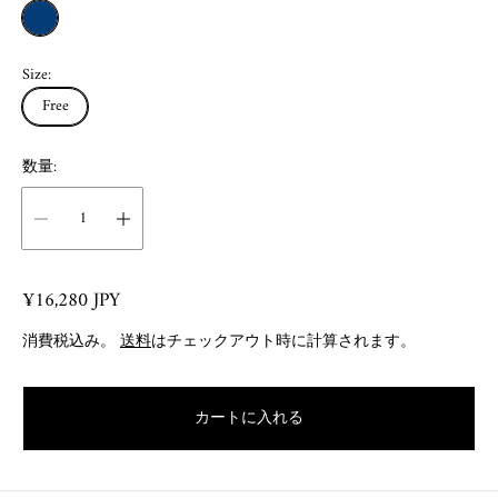
I
n
Size:
d
Free
数量:
R
¥16,280 JPY
e
消費税込み。
送料
はチェックアウト時に計算されます。
g
u
l
カートに入れる
a
r
p