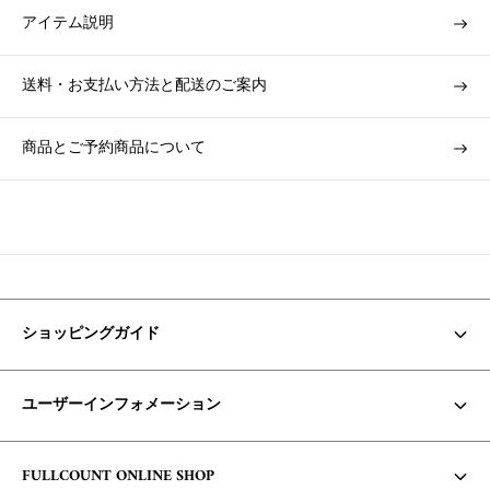
r
アイテム説明
i
c
送料・お支払い方法と配送のご案内
e
商品とご予約商品について
ショッピングガイド
お支払い方法・配送について
ユーザーインフォメーション
商品の在庫/返品・交換について
Core Items 入荷時期について
利用規約
FULLCOUNT ONLINE SHOP