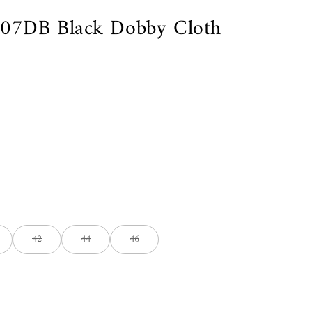
DB Black Dobby Cloth
42
44
46