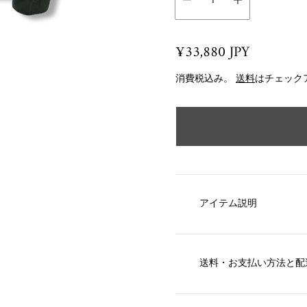
R
¥33,880 JPY
e
消費税込み。
送料
はチェック
g
u
l
a
r
p
r
アイテム説明
i
c
e
送料・お支払い方法と配