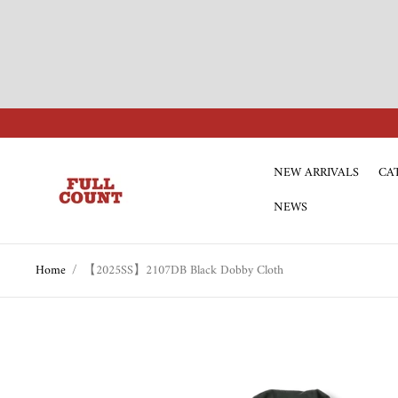
NEW ARRIVALS
CA
Store
logo"
NEWS
Home
/
【2025SS】2107DB Black Dobby Cloth