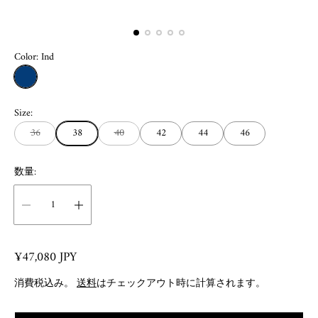
Color:
Ind
I
n
Size:
d
36
38
40
42
44
46
数量:
R
¥47,080 JPY
e
消費税込み。
送料
はチェックアウト時に計算されます。
g
u