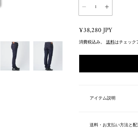
R
¥38,280 JPY
e
消費税込み。
送料
はチェック
g
u
l
a
r
p
r
アイテム説明
i
c
e
送料・お支払い方法と配