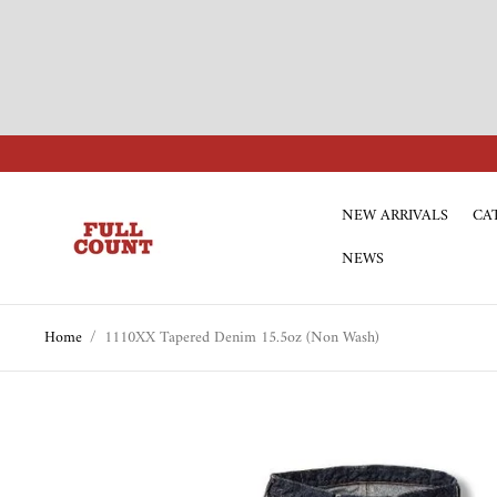
NEW ARRIVALS
CA
Store
logo"
NEWS
Home
/
1110XX Tapered Denim 15.5oz (Non Wash)