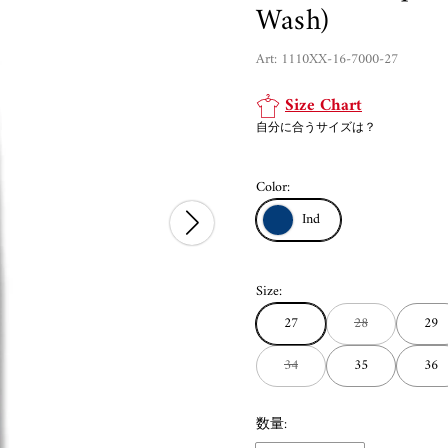
Wash)
Art: 1110XX-16-7000-27
Size Chart
自分に合うサイズは？
Color:
Ind
Size:
27
28
29
34
35
36
数量: