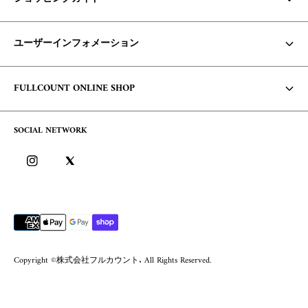
お支払い方法・配送について
ユーザーインフォメーション
商品の在庫/返品・交換について
Core Items 入荷時期について
利用規約
FULLCOUNT ONLINE SHOP
お問い合わせ
個人情報保護方針
コンセプト
よくあるご質問
SOCIAL NETWORK
特定商取引に基づく表記
会社概要
ログイン
ブログ
ログイン方法/ポイントについて
会員サービスについて
Copyright ©株式会社フルカウント. All Rights Reserved.