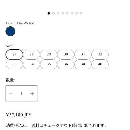
Color:
One-W.Ind
O
n
Size:
e
-
27
28
29
30
31
32
W
.
33
34
35
36
38
40
I
n
d
数量:
R
¥37,180 JPY
e
消費税込み。
送料
はチェックアウト時に計算されます。
g