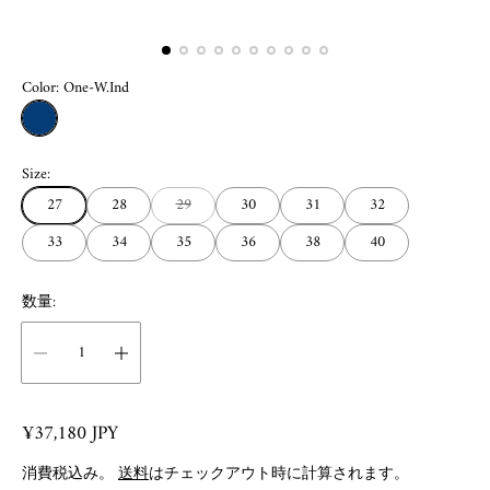
Color:
One-W.Ind
O
n
Size:
e
-
27
28
29
30
31
32
W
.
33
34
35
36
38
40
I
n
d
数量:
R
¥37,180 JPY
e
消費税込み。
送料
はチェックアウト時に計算されます。
g