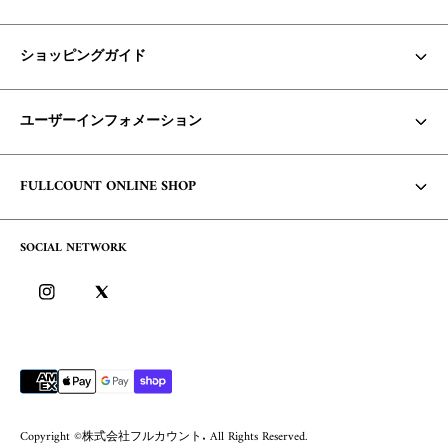
ショッピングガイド
お支払い方法・配送について
ユーザーインフォメーション
商品の在庫/返品・交換について
Core Items 入荷時期について
利用規約
FULLCOUNT ONLINE SHOP
お問い合わせ
個人情報保護方針
コンセプト
よくあるご質問
SOCIAL NETWORK
特定商取引に基づく表記
会社概要
ログイン
ブログ
ログイン方法/ポイントについて
会員サービスについて
Copyright ©株式会社フルカウント. All Rights Reserved.