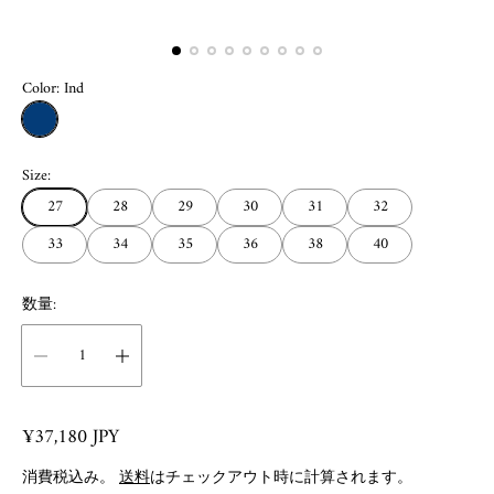
Color:
Ind
I
n
Size:
d
27
28
29
30
31
32
33
34
35
36
38
40
数量:
R
¥37,180 JPY
e
消費税込み。
送料
はチェックアウト時に計算されます。
g