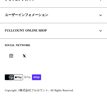
お支払い方法・配送について
ユーザーインフォメーション
商品の在庫/返品・交換について
Core Items 入荷時期について
利用規約
FULLCOUNT ONLINE SHOP
お問い合わせ
個人情報保護方針
コンセプト
よくあるご質問
SOCIAL NETWORK
特定商取引に基づく表記
会社概要
ログイン
ブログ
ログイン方法/ポイントについて
会員サービスについて
Copyright ©株式会社フルカウント. All Rights Reserved.