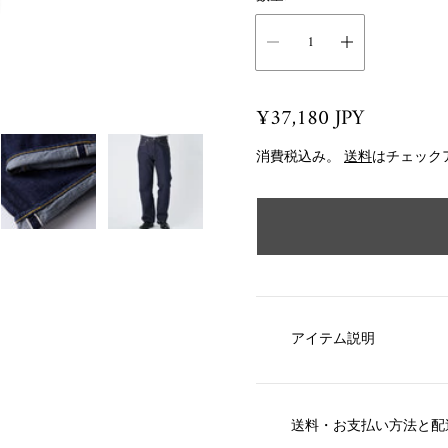
R
¥37,180 JPY
e
消費税込み。
送料
はチェック
g
u
l
a
r
p
r
アイテム説明
i
c
e
送料・お支払い方法と配