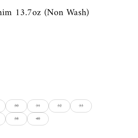
im 13.7oz (Non Wash)
30
31
32
33
38
40