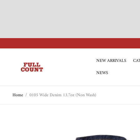
NEW ARRIVALS
CA
Store
logo"
NEWS
Home
/
0105 Wide Denim 13.7oz (Non Wash)