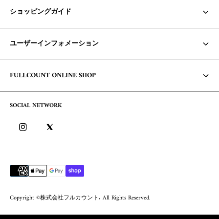
ショッピングガイド
お支払い方法・配送について
ユーザーインフォメーション
商品の在庫/返品・交換について
Core Items 入荷時期について
利用規約
FULLCOUNT ONLINE SHOP
お問い合わせ
個人情報保護方針
コンセプト
よくあるご質問
SOCIAL NETWORK
特定商取引に基づく表記
会社概要
ログイン
ブログ
ログイン方法/ポイントについて
会員サービスについて
Copyright ©株式会社フルカウント. All Rights Reserved.