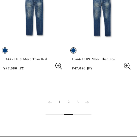
1344-1108 More Than Real
1344-1109 More Than Real
Regular
Regular
¥47,080 JPY
¥47,080 JPY
price
price
1
2
3