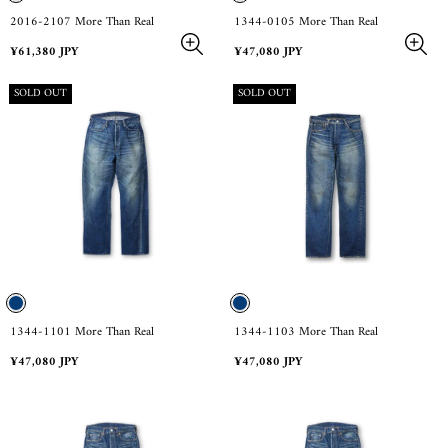
2016-2107 More Than Real
1344-0105 More Than Real
Regular
Regular
¥61,380 JPY
¥47,080 JPY
price
price
PRODUCT
PRODUCT
SOLD OUT
SOLD OUT
LABEL:
LABEL:
1344-1101 More Than Real
1344-1103 More Than Real
Regular
Regular
¥47,080 JPY
¥47,080 JPY
price
price