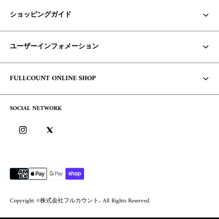
ショッピングガイド
お支払い方法・配送について
ユーザーインフォメーション
商品の在庫/返品・交換について
Core Items 入荷時期について
利用規約
FULLCOUNT ONLINE SHOP
お問い合わせ
個人情報保護方針
コンセプト
よくあるご質問
SOCIAL NETWORK
特定商取引に基づく表記
会社概要
ログイン
ブログ
ログイン方法/ポイントについて
会員サービスについて
Copyright ©株式会社フルカウント. All Rights Reserved.